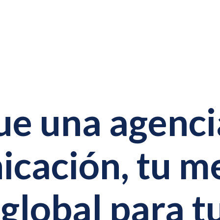
e una agenci
cación, tu m
 global para t