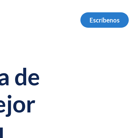
Escríbenos
a de
ejor
u