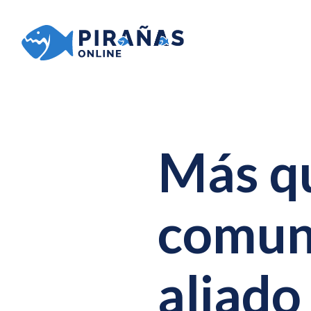
Más qu
comuni
aliado